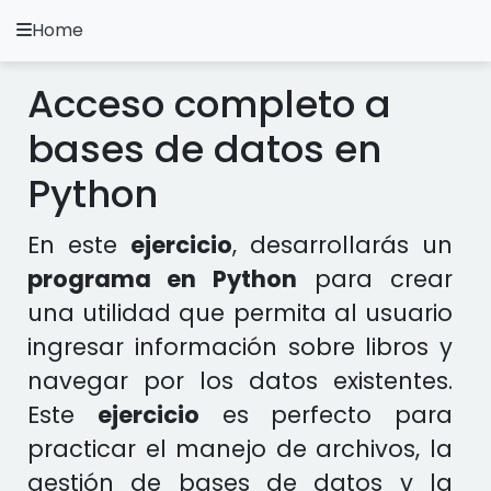
Home
A.
Ripoll
Acceso completo a
Ejercicios Python
bases de datos en
Instalación y Configuración
Python
Metodología Python
En este
ejercicio
, desarrollarás un
Video Tutoriales
programa en Python
para crear
una utilidad que permita al usuario
Ejercicios en otros Lenguajes
ingresar información sobre libros y
navegar por los datos existentes.
Apps
Este
ejercicio
es perfecto para
practicar el manejo de archivos, la
gestión de bases de datos y la