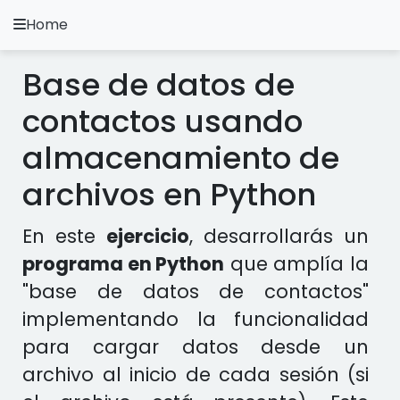
Home
A.
Ripoll
Base de datos de
Ejercicios Python
contactos usando
Instalación y Configuración
almacenamiento de
Metodología Python
archivos en Python
Video Tutoriales
En este
ejercicio
, desarrollarás un
programa en Python
que amplía la
Ejercicios en otros Lenguajes
"base de datos de contactos"
Apps
implementando la funcionalidad
para cargar datos desde un
archivo al inicio de cada sesión (si