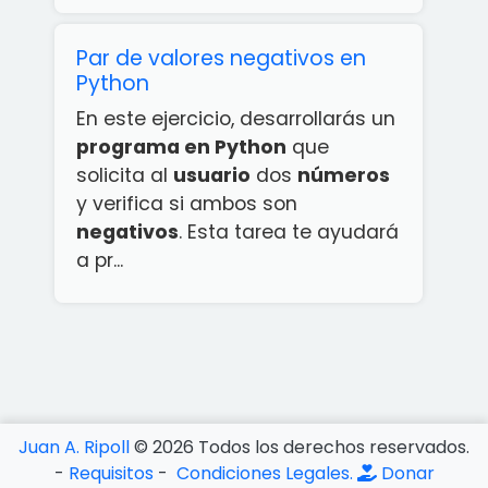
Par de valores negativos en
Python
En este ejercicio, desarrollarás un
programa en Python
que
solicita al
usuario
dos
números
y verifica si ambos son
negativos
. Esta tarea te ayudará
a pr...
¡App
rcicios
ython
ATIS!
Juan A. Ripoll
©
2026
Todos los derechos reservados.
-
Requisitos
-
Condiciones Legales.
Donar