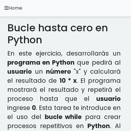
Home
A.
Ripoll
Bucle hasta cero en
Ejercicios Python
Python
Instalación y Configuración
En este ejercicio, desarrollarás un
Metodología Python
programa en Python
que pedirá al
usuario
un
número
"x" y calculará
Video Tutoriales
el resultado de
10 * x
. El programa
Ejercicios en otros Lenguajes
mostrará el resultado y repetirá el
proceso hasta que el
usuario
Apps
ingrese
0
. Esta tarea te introduce en
el uso del
bucle while
para crear
procesos repetitivos en
Python
. Al