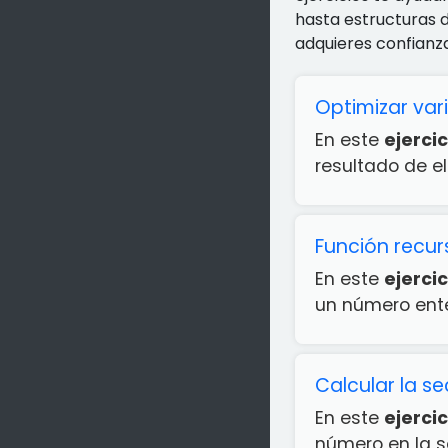
hasta estructuras 
adquieres confianz
Optimizar var
En este
ejercic
resultado de el
Función recur
En este
ejercic
un número enter
Calcular la s
En este
ejercic
número en la se