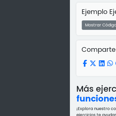
Ejemplo Ej
Mostrar Códig
Comparte e
Más ejer
funcione
¡Explora nuestro c
ejercicios te ayuda