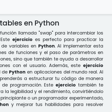
ables en Python
unción llamada "swap" para intercambiar los
. Este
ejercicio
es perfecto para practicar la
n de variables en
Python
. Al implementar esta
ones de funciones y el paso de parámetros en
iones, sino que también te ayuda a desarrollar
ciones con el usuario. Además, este
ejercicio
d de
Python
en aplicaciones del mundo real. Al
aprenderás a estructurar tu código de manera
os de programación. Este
ejercicio
también te
la legibilidad y el rendimiento, convirtiéndolo
n principiante o un programador experimentado,
thon
y mejorar tus habilidades para resolver