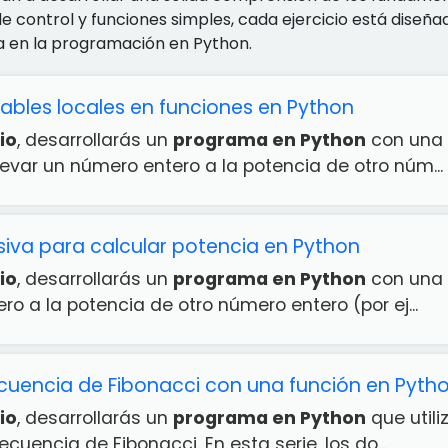
de control y funciones simples, cada ejercicio está dise
a en la programación en Python.
iables locales en funciones en Python
io
, desarrollarás un
programa en Python
con una 
evar un número entero a la potencia de otro núm...
siva para calcular potencia en Python
io
, desarrollarás un
programa en Python
con una f
o a la potencia de otro número entero (por ej...
ecuencia de Fibonacci con una función en Pyth
io
, desarrollarás un
programa en Python
que utili
cuencia de Fibonacci. En esta serie, los do...