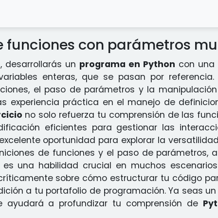
 funciones con parámetros mut
o
, desarrollarás un
programa en Python
con una f
variables enteras, que se pasan por referencia
nciones, el paso de parámetros y la manipulació
ás experiencia práctica en el manejo de definici
rcicio
no solo refuerza tu comprensión de las func
ificación eficientes para gestionar las interac
excelente oportunidad para explorar la versatilida
iniciones de funciones y el paso de parámetros, 
ual es una habilidad crucial en muchos escenari
íticamente sobre cómo estructurar tu código para 
dición a tu portafolio de programación. Ya seas u
 ayudará a profundizar tu comprensión de
Py