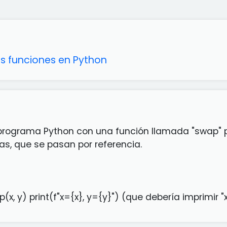
s funciones en Python
 programa Python con una función llamada "swap" p
as, que se pasan por referencia.
p(x, y) print(f"x={x}, y={y}") (que debería imprimir "