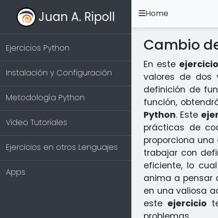
Home
Juan A. Ripoll
Cambio de
Ejercicios Python
En este
ejercici
Instalación y Configuración
valores de dos 
definición de fu
Metodología Python
función, obtendr
Python
. Este
eje
Video Tutoriales
prácticas de cod
proporciona una 
Ejercicios en otros Lenguajes
trabajar con def
eficiente, lo c
Apps
anima a pensar cr
en una valiosa a
este
ejercicio
te
problemas.