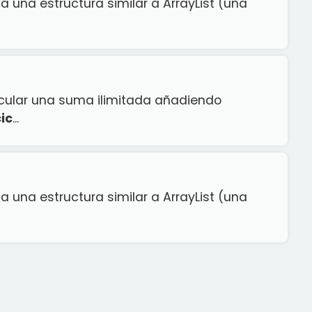
za una estructura similar a ArrayList (una
cular una suma ilimitada añadiendo
ic
...
za una estructura similar a ArrayList (una