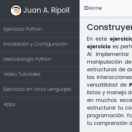
Home
Juan A. Ripoll
Construyen
Ejercicios Python
En este
ejercici
Instalación y Configuración
ejercicio
es perf
Al implementar
Metodología Python
manipulación de
estructuras de da
Video Tutoriales
las interaccione
versatilidad de
Ejercicios en otros Lenguajes
listas y manejo d
en muchos esce
Apps
estructurar tu có
programación. Ya
tu comprensión 