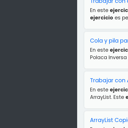
Trabajar con 
En este
ejercic
ejercicio
es per
Cola y pila p
En este
ejercic
Polaca Inversa 
Trabajar con 
En este
ejercic
ArrayList. Este
e
ArrayList Cop