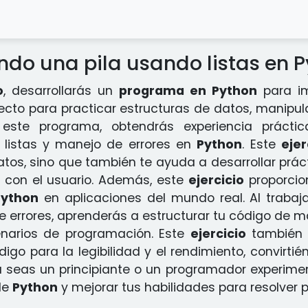
do una pila usando listas en 
o
, desarrollarás un
programa en Python
para im
ecto para practicar estructuras de datos, manipul
 este programa, obtendrás experiencia prácti
 listas y manejo de errores en
Python
. Este
ejer
tos, sino que también te ayuda a desarrollar prác
s con el usuario. Además, este
ejercicio
proporcio
Python
en aplicaciones del mundo real. Al trabaj
e errores, aprenderás a estructurar tu código de ma
narios de programación. Este
ejercicio
también 
digo para la legibilidad y el rendimiento, convirti
 seas un principiante o un programador experime
de
Python
y mejorar tus habilidades para resolver 