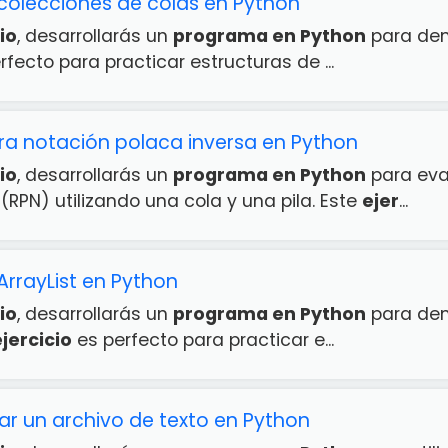
colecciones de colas en Python
io
, desarrollarás un
programa en Python
para dem
fecto para practicar estructuras de ...
ara notación polaca inversa en Python
io
, desarrollarás un
programa en Python
para eva
(RPN) utilizando una cola y una pila. Este
ejer
...
ArrayList en Python
io
, desarrollarás un
programa en Python
para demo
jercicio
es perfecto para practicar e...
iar un archivo de texto en Python