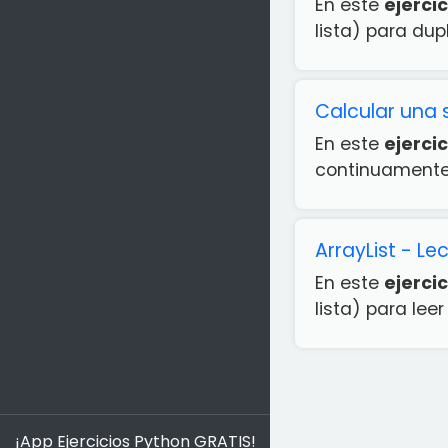
En este
ejercic
lista) para dupl
Calcular una 
En este
ejercic
continuamente 
ArrayList - L
En este
ejercic
lista) para lee
¡App Ejercicios Python GRATIS!