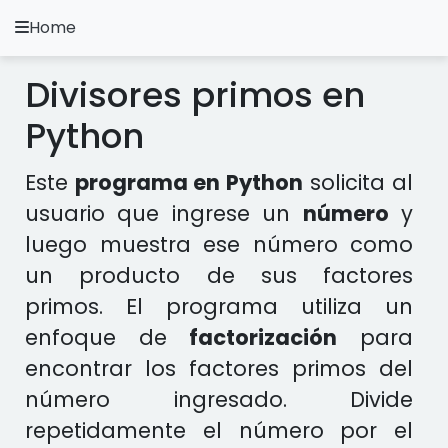
Home
A.
Ripoll
Divisores primos en
Ejercicios Python
Python
Instalación y Configuración
Este
programa en Python
solicita al
Metodología Python
usuario que ingrese un
número
y
luego muestra ese número como
Video Tutoriales
un producto de sus factores
Ejercicios en otros Lenguajes
primos. El programa utiliza un
enfoque de
factorización
para
Apps
encontrar los factores primos del
número ingresado. Divide
repetidamente el número por el