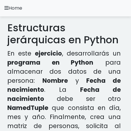
Home
A.
Ripoll
Estructuras
Ejercicios Python
jerárquicas en Python
Instalación y Configuración
En este
ejercicio
, desarrollarás un
Metodología Python
programa en Python
para
almacenar dos datos de una
Video Tutoriales
persona:
Nombre
y
Fecha de
Ejercicios en otros Lenguajes
nacimiento
. La
Fecha de
nacimiento
debe ser otro
Apps
NamedTuple
que consista en día,
mes y año. Finalmente, crea una
matriz de personas, solicita al