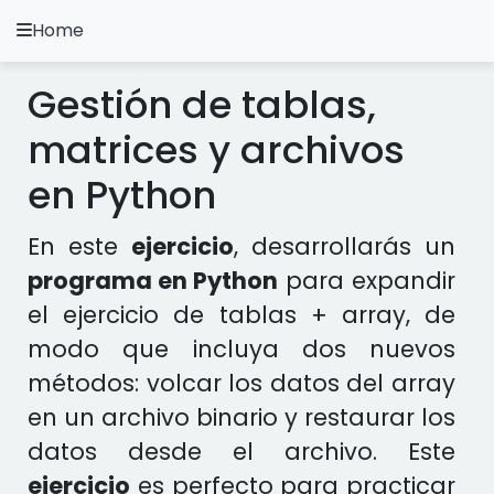
Home
A.
Ripoll
Gestión de tablas,
Ejercicios Python
matrices y archivos
Instalación y Configuración
en Python
Metodología Python
En este
ejercicio
, desarrollarás un
Video Tutoriales
programa en Python
para expandir
el ejercicio de tablas + array, de
Ejercicios en otros Lenguajes
modo que incluya dos nuevos
métodos: volcar los datos del array
Apps
en un archivo binario y restaurar los
datos desde el archivo. Este
ejercicio
es perfecto para practicar