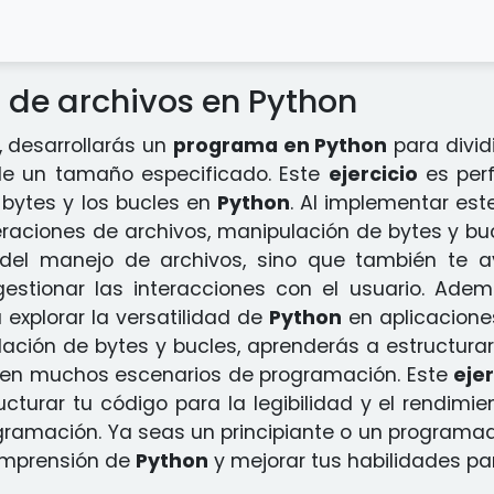
 de archivos en Python
, desarrollarás un
programa en Python
para divid
e un tamaño especificado. Este
ejercicio
es perf
bytes y los bucles en
Python
. Al implementar est
raciones de archivos, manipulación de bytes y b
del manejo de archivos, sino que también te ay
gestionar las interacciones con el usuario. Ade
 explorar la versatilidad de
Python
en aplicacione
lación de bytes y bucles, aprenderás a estructurar
l en muchos escenarios de programación. Este
ejer
turar tu código para la legibilidad y el rendimie
ogramación. Ya seas un principiante o un programa
omprensión de
Python
y mejorar tus habilidades pa