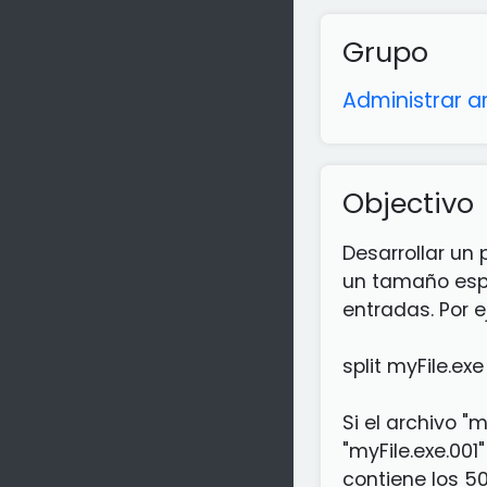
Grupo
Administrar a
Objectivo
Desarrollar un
un tamaño espe
entradas. Por 
split myFile.ex
Si el archivo "
"myFile.exe.001
contiene los 5