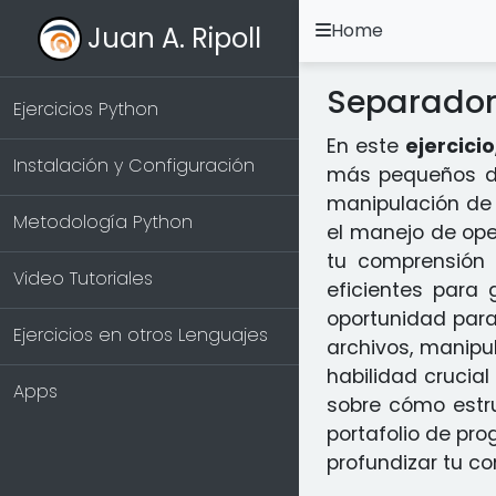
Home
Juan A. Ripoll
Separador
Ejercicios Python
En este
ejercicio
Instalación y Configuración
más pequeños d
manipulación de 
Metodología Python
el manejo de ope
tu comprensión 
Video Tutoriales
eficientes para 
oportunidad para
Ejercicios en otros Lenguajes
archivos, manipu
habilidad crucia
Apps
sobre cómo estruc
portafolio de pr
profundizar tu c