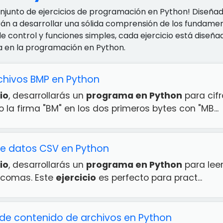
onjunto de ejercicios de programación en Python! Diseña
rán a desarrollar una sólida comprensión de los fundamen
de control y funciones simples, cada ejercicio está dise
a en la programación en Python.
chivos BMP en Python
io
, desarrollarás un
programa en Python
para cifr
la firma "BM" en los dos primeros bytes con "MB...
de datos CSV en Python
io
, desarrollarás un
programa en Python
para lee
 comas. Este
ejercicio
es perfecto para pract...
e contenido de archivos en Python