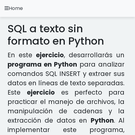
Home
A.
Ripoll
SQL a texto sin
Ejercicios Python
formato en Python
Instalación y Configuración
En este
ejercicio
, desarrollarás un
Metodología Python
programa en Python
para analizar
comandos SQL INSERT y extraer sus
Video Tutoriales
datos en líneas de texto separadas.
Ejercicios en otros Lenguajes
Este
ejercicio
es perfecto para
practicar el manejo de archivos, la
Apps
manipulación de cadenas y la
extracción de datos en
Python
. Al
implementar este programa,