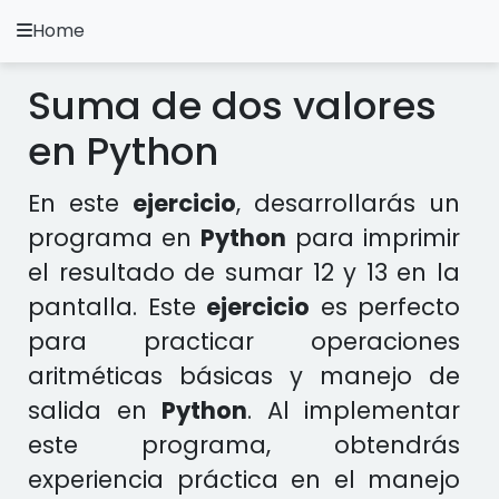
Home
A.
Ripoll
Suma de dos valores
Ejercicios Python
en Python
Instalación y Configuración
En este
ejercicio
, desarrollarás un
Metodología Python
programa en
Python
para imprimir
el resultado de sumar 12 y 13 en la
Video Tutoriales
pantalla. Este
ejercicio
es perfecto
Ejercicios en otros Lenguajes
para practicar operaciones
aritméticas básicas y manejo de
Apps
salida en
Python
. Al implementar
este programa, obtendrás
experiencia práctica en el manejo