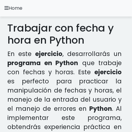
Home
A.
Ripoll
Trabajar con fecha y
Ejercicios Python
hora en Python
Instalación y Configuración
En este
ejercicio
, desarrollarás un
Metodología Python
programa en Python
que trabaje
con fechas y horas. Este
ejercicio
Video Tutoriales
es perfecto para practicar la
Ejercicios en otros Lenguajes
manipulación de fechas y horas, el
manejo de la entrada del usuario y
Apps
el manejo de errores en
Python
. Al
implementar este programa,
obtendrás experiencia práctica en