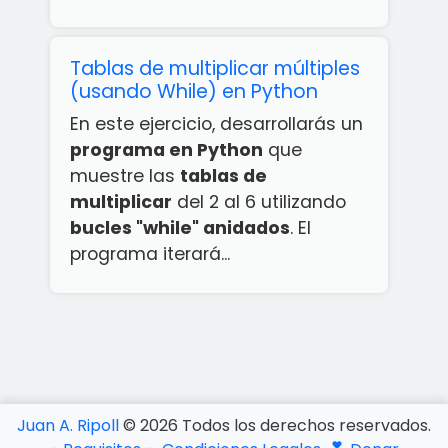
Tablas de multiplicar múltiples
(usando While) en Python
En este ejercicio, desarrollarás un
programa en Python
que
muestre las
tablas de
multiplicar
del 2 al 6 utilizando
bucles "while" anidados
. El
programa iterará...
¡App
rcicios
ython
ATIS!
Juan A. Ripoll
©
2026
Todos los derechos reservados.