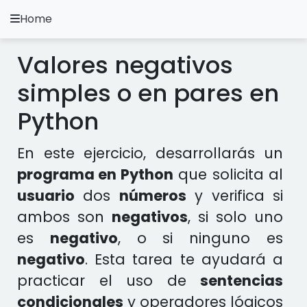
Home
A.
Ripoll
Valores negativos
Ejercicios Python
simples o en pares en
Instalación y Configuración
Python
Metodología Python
En este ejercicio, desarrollarás un
Video Tutoriales
programa en Python
que solicita al
usuario
dos
números
y verifica si
Ejercicios en otros Lenguajes
ambos son
negativos
, si solo uno
es
negativo
, o si ninguno es
Apps
negativo
. Esta tarea te ayudará a
practicar el uso de
sentencias
condicionales
y operadores lógicos