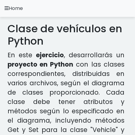
Home
A.
Ripoll
Clase de vehículos en
Ejercicios Python
Python
Instalación y Configuración
En este
ejercicio
, desarrollarás un
Metodología Python
proyecto en Python
con las clases
correspondientes, distribuidas en
Video Tutoriales
varios archivos, según el diagrama
Ejercicios en otros Lenguajes
de clases proporcionado. Cada
clase debe tener atributos y
Apps
métodos según lo especificado en
el diagrama, incluyendo métodos
Get y Set para la clase "Vehicle" y