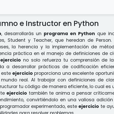
umno e Instructor en Python
o
, desarrollarás un
programa en Python
que inc
les, Student y Teacher, que heredan de Person.
lases, la herencia y la implementación de mét
encia práctica en el manejo de definiciones de 
e
ejercicio
no solo refuerza tu comprensión de la
 a desarrollar prácticas de codificación eficie
, este
ejercicio
proporciona una excelente oportuni
l mundo real. Al trabajar con definiciones de c
ructurar tu código de manera eficiente, lo cual es
ste
ejercicio
también te anima a pensar críticame
 rendimiento, convirtiéndolo en una valiosa adici
n programador experimentado, este
ejercicio
te ayu
ilidades para resolver problemas.