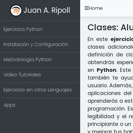
Home
Juan A. Ripoll
Clases: Al
Ejercicios Python
En este
ejercici
Instalación y Configuración
clases adiciona
definición de c
Metodología Python
obtendrás experi
en
Python
. Est
Video Tutoriales
también te ayuda
usuario. Además
Ejercicios en otros Lenguajes
aplicaciones de
aprenderás a est
Apps
programación. E
legibilidad y el
principiante o u
y mejorar tus hab