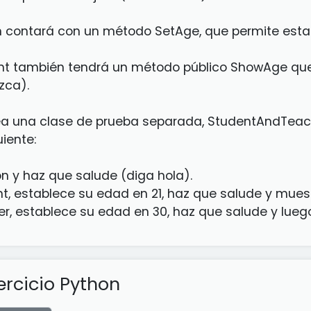
n contará con un método SetAge, que permite estab
nt también tendrá un método público ShowAge que 
zca).
ea una clase de prueba separada, StudentAndTeac
uiente:
n y haz que salude (diga hola).
t, establece su edad en 21, haz que salude y mues
r, establece su edad en 30, haz que salude y luego
ercicio Python