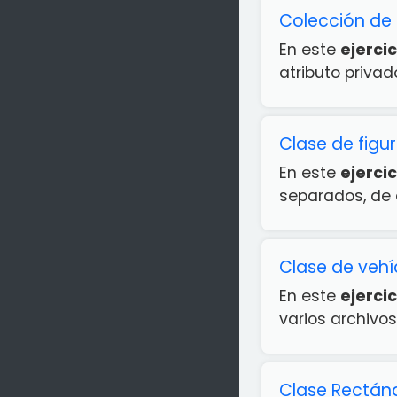
Colección de 
En este
ejercic
atributo priva
Clase de figu
En este
ejercic
separados, de
Clase de vehí
En este
ejercic
varios archivos
Clase Rectán