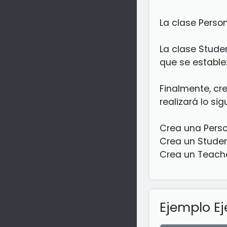
La clase Perso
La clase Stude
que se estable
Finalmente, cr
realizará lo sig
Crea una Perso
Crea un Studen
Crea un Teache
Ejemplo Ej