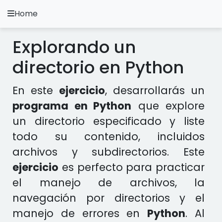
Home
A.
Ripoll
Explorando un
Ejercicios Python
directorio en Python
Instalación y Configuración
En este
ejercicio
, desarrollarás un
Metodología Python
programa en Python
que explore
un directorio especificado y liste
Video Tutoriales
todo su contenido, incluidos
Ejercicios en otros Lenguajes
archivos y subdirectorios. Este
ejercicio
es perfecto para practicar
Apps
el manejo de archivos, la
navegación por directorios y el
manejo de errores en
Python
. Al