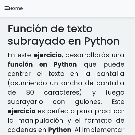
Home
A.
Ripoll
Función de texto
Ejercicios Python
subrayado en Python
Instalación y Configuración
En este
ejercicio
, desarrollarás una
Metodología Python
función en Python
que puede
centrar el texto en la pantalla
Video Tutoriales
(asumiendo un ancho de pantalla
Ejercicios en otros Lenguajes
de 80 caracteres) y luego
subrayarlo con guiones. Este
Apps
ejercicio
es perfecto para practicar
la manipulación y el formato de
cadenas en
Python
. Al implementar