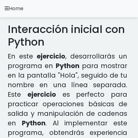
Home
A.
Ripoll
Interacción inicial con
Ejercicios Python
Python
Instalación y Configuración
En este
ejercicio
, desarrollarás un
Metodología Python
programa en
Python
para mostrar
en la pantalla "Hola", seguido de tu
Video Tutoriales
nombre en una línea separada.
Ejercicios en otros Lenguajes
Este
ejercicio
es perfecto para
practicar operaciones básicas de
Apps
salida y manipulación de cadenas
en
Python
. Al implementar este
programa, obtendrás experiencia