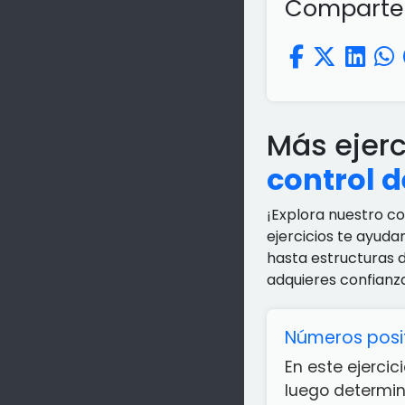
Comparte e
Más ejer
control d
¡Explora nuestro c
ejercicios te ayuda
hasta estructuras 
adquieres confianz
Números posit
En este ejercic
luego determin