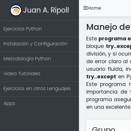
Home
Juan A. Ripoll
Manejo de 
Ejercicios Python
Este
programa e
Instalación y Configuración
bloque
try..exce
división, y si oc
Metodología Python
de error claro a
usuario fluida, 
Video Tutoriales
try..except
en Py
Este programa 
Ejercicios en otros Lenguajes
importancia de v
programa asegura
Apps
en una excelente 
Grupo