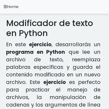
Home
A.
Ripoll
Modificador de texto
Ejercicios Python
en Python
Instalación y Configuración
En este
ejercicio
, desarrollarás un
Metodología Python
programa en Python
que lee un
archivo de texto, reemplaza
Video Tutoriales
palabras específicas y guarda el
Ejercicios en otros Lenguajes
contenido modificado en un nuevo
archivo. Este
ejercicio
es perfecto
Apps
para practicar el manejo de
archivos, la manipulación de
cadenas y los argumentos de línea