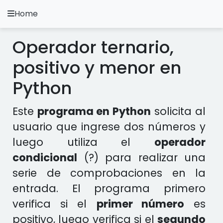
Home
A.
Ripoll
Operador ternario,
Ejercicios Python
positivo y menor en
Instalación y Configuración
Python
Metodología Python
Este
programa en Python
solicita al
Video Tutoriales
usuario que ingrese dos números y
luego utiliza el
operador
Ejercicios en otros Lenguajes
condicional
(?) para realizar una
serie de comprobaciones en la
Apps
entrada. El programa primero
verifica si el
primer número
es
positivo, luego verifica si el
segundo