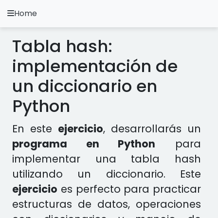
Home
A.
Ripoll
Tabla hash:
Ejercicios Python
implementación de
Instalación y Configuración
un diccionario en
Metodología Python
Python
Video Tutoriales
En este
ejercicio
, desarrollarás un
programa en Python
para
Ejercicios en otros Lenguajes
implementar una tabla hash
Apps
utilizando un diccionario. Este
ejercicio
es perfecto para practicar
estructuras de datos, operaciones