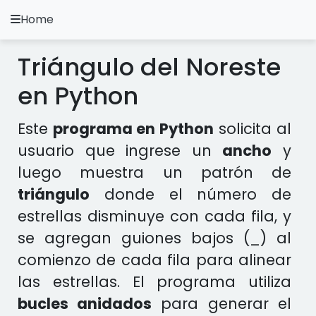
Home
A.
Ripoll
Triángulo del Noreste
Ejercicios Python
en Python
Instalación y Configuración
Este
programa en Python
solicita al
Metodología Python
usuario que ingrese un
ancho
y
luego muestra un patrón de
Video Tutoriales
triángulo
donde el número de
Ejercicios en otros Lenguajes
estrellas disminuye con cada fila, y
se agregan guiones bajos (_) al
Apps
comienzo de cada fila para alinear
las estrellas. El programa utiliza
bucles anidados
para generar el