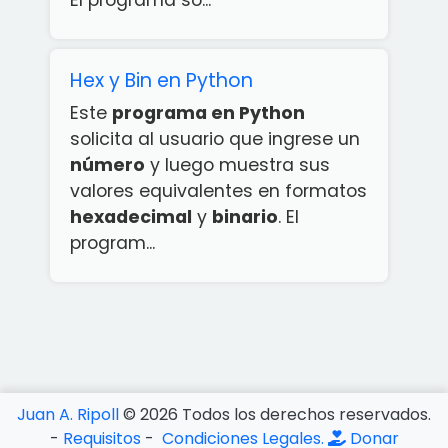
El programa so...
Hex y Bin en Python
Este
programa en Python
solicita al usuario que ingrese un
número
y luego muestra sus
valores equivalentes en formatos
hexadecimal
y
binario
. El
program...
¡App
rcicios
ython
ATIS!
Juan A. Ripoll
©
2026
Todos los derechos reservados.
-
Requisitos
-
Condiciones Legales.
Donar