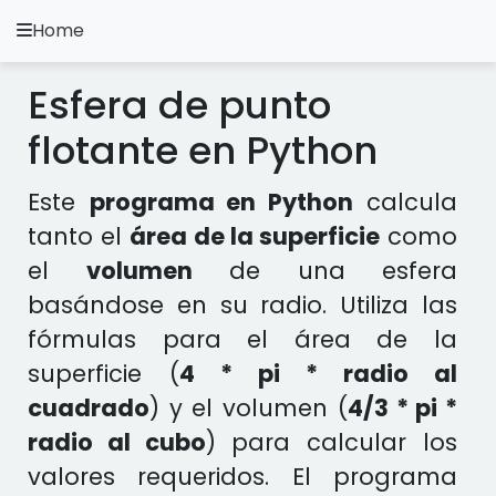
Home
A.
Ripoll
Esfera de punto
Ejercicios Python
flotante en Python
Instalación y Configuración
Este
programa en Python
calcula
Metodología Python
tanto el
área de la superficie
como
el
volumen
de una esfera
Video Tutoriales
basándose en su radio. Utiliza las
Ejercicios en otros Lenguajes
fórmulas para el área de la
superficie (
4 * pi * radio al
Apps
cuadrado
) y el volumen (
4/3 * pi *
radio al cubo
) para calcular los
valores requeridos. El programa