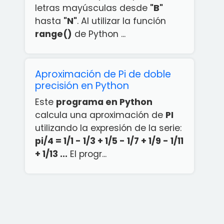
letras mayúsculas desde
"B"
hasta
"N"
. Al utilizar la función
range()
de Python ...
Aproximación de Pi de doble
precisión en Python
Este
programa en Python
calcula una aproximación de
PI
utilizando la expresión de la serie:
pi/4 = 1/1 - 1/3 + 1/5 - 1/7 + 1/9 - 1/11
+ 1/13 ...
El progr...
¡App
rcicios
ython
ATIS!