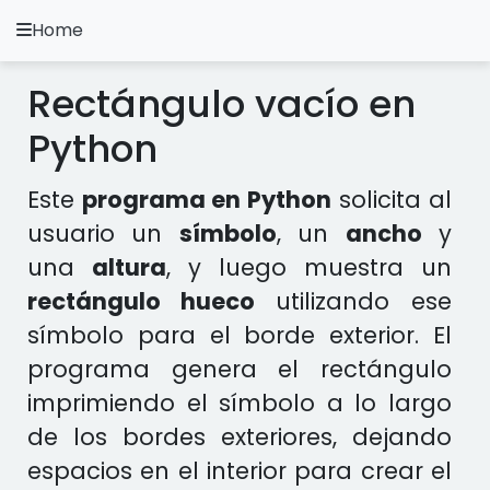
Home
A.
Ripoll
Rectángulo vacío en
Ejercicios Python
Python
Instalación y Configuración
Este
programa en Python
solicita al
Metodología Python
usuario un
símbolo
, un
ancho
y
una
altura
, y luego muestra un
Video Tutoriales
rectángulo hueco
utilizando ese
Ejercicios en otros Lenguajes
símbolo para el borde exterior. El
programa genera el rectángulo
Apps
imprimiendo el símbolo a lo largo
de los bordes exteriores, dejando
espacios en el interior para crear el